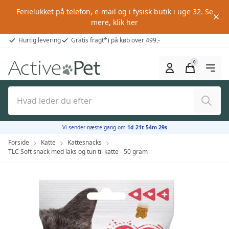
Ferielukket på telefon, e-mail og i fysisk butik i uge 32.
Se
mere, klik her
Hurtig levering
Gratis fragt*) på køb over 499,-
0
Søg
Vi sender næste gang om
1d 21t 54m 28s
Forside
Katte
Kattesnacks
TLC Soft snack med laks og tun til katte - 50 gram