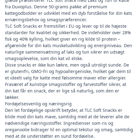
glæde præsenterer TLC Soft Snack med Laks og Tun til Katte
fra Duvoplus. Denne 50-grams pakke af premium
kattegodbidder er udviklet med en dyb forståelse for din kats
ernæringsbehov og smagspræferencer.
TLC Soft Snacks er fremstillet i EU og lever op til de højeste
standarder for kvalitet og sikkerhed. De indeholder over 28%
fisk og 40% kylling, hvilket giver en rig kilde til protein –
afgørende for din kats muskeludvikling og energiniveau. Den
naturlige sammensætning af laks og tun sikrer en udsøgt
smagsoplevelse, som din kat vil elske.
Disse snacks er ikke kun lækre, men også utroligt sunde. De
er glutenfri, GMO-fri og hypoallergeniske, hvilket gør dem til
et ideelt valg for katte med følsomme maver eller allergier.
Fraværet af kunstige smagsstoffer og farvestoffer sikrer, at
din kat får en snack, der er lige så naturlig, som den er
lækker.
Fordøjelsesvenlig og næringsrig
Den let fordøjelige opskrift betyder, at TLC Soft Snacks er
blide mod din kats mave, samtidig med at de leverer alle de
nødvendige næringsstoffer. Ingredienser som ris og
oreganoolie bidrager til en optimal tekstur og smag, samtidig
med at de understøtter en sund fordøjelse.