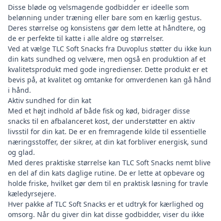
Disse bløde og velsmagende godbidder er ideelle som
belønning under træning eller bare som en kærlig gestus.
Deres størrelse og konsistens gør dem lette at håndtere, og
de er perfekte til katte i alle aldre og størrelser.
Ved at vælge TLC Soft Snacks fra Duvoplus støtter du ikke kun
din kats sundhed og velvære, men også en produktion af et
kvalitetsprodukt med gode ingredienser. Dette produkt er et
bevis på, at kvalitet og omtanke for omverdenen kan gå hånd
i hånd.
Aktiv sundhed for din kat
Med et højt indhold af både fisk og kød, bidrager disse
snacks til en afbalanceret kost, der understøtter en aktiv
livsstil for din kat. De er en fremragende kilde til essentielle
næringsstoffer, der sikrer, at din kat forbliver energisk, sund
og glad.
Med deres praktiske størrelse kan TLC Soft Snacks nemt blive
en del af din kats daglige rutine. De er lette at opbevare og
holde friske, hvilket gør dem til en praktisk løsning for travle
kæledyrsejere.
Hver pakke af TLC Soft Snacks er et udtryk for kærlighed og
omsorg. Når du giver din kat disse godbidder, viser du ikke