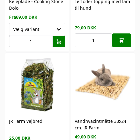
Køleplade - Cooling Stone
Tørfoder topping med lam
Dolo
til hund
Fra
69,00
DKK
79,00
DKK
Vælg variant
JR Farm Vejbred
Vandhyacintmåtte 33x24
cm. JR Farm
49,00
DKK
25,00
DKK