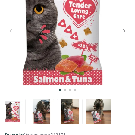
Duvoplus
Varenr. apduD13174