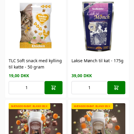
TLC Soft snack med kylling
Lakse Mønch til kat - 175g
til katte - 50 gram
19,00
DKK
39,00
DKK
MÆNGDE-RABAT. BLAND SELV.
MÆNGDE-RABAT. BLAND SELV.