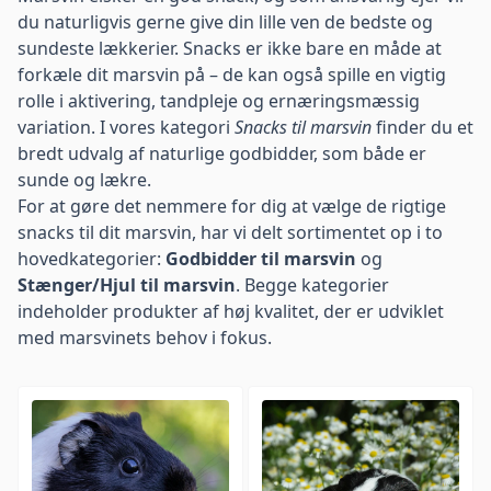
du naturligvis gerne give din lille ven de bedste og
sundeste lækkerier. Snacks er ikke bare en måde at
forkæle dit marsvin på – de kan også spille en vigtig
rolle i aktivering, tandpleje og ernæringsmæssig
variation. I vores kategori
Snacks til marsvin
finder du et
bredt udvalg af naturlige godbidder, som både er
sunde og lækre.
For at gøre det nemmere for dig at vælge de rigtige
snacks til dit marsvin, har vi delt sortimentet op i to
hovedkategorier:
Godbidder til marsvin
og
Stænger/Hjul til marsvin
. Begge kategorier
indeholder produkter af høj kvalitet, der er udviklet
med marsvinets behov i fokus.
Gå til Godbidder til marsvin
Gå til Stænger/H