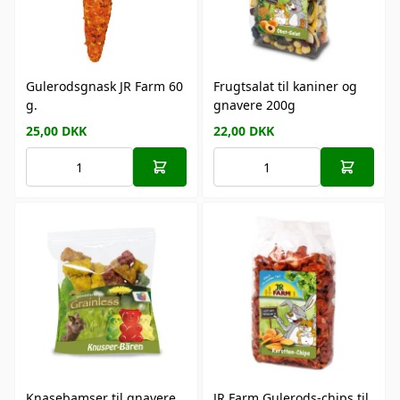
Gulerodsgnask JR Farm 60
Frugtsalat til kaniner og
g.
gnavere 200g
25,00
DKK
22,00
DKK
Knasebamser til gnavere,
JR Farm Gulerods-chips til