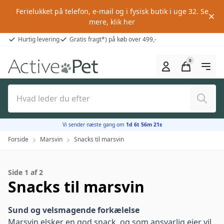
Ferielukket på telefon, e-mail og i fysisk butik i uge 32.
Se
mere, klik her
Hurtig levering
Gratis fragt*) på køb over 499,-
0
Søg
Vi sender næste gang om
1d 6t 56m 20s
Forside
Marsvin
Snacks til marsvin
Side 1 af 2
Snacks til marsvin
Sund og velsmagende forkælelse
Marsvin elsker en god snack, og som ansvarlig ejer vil