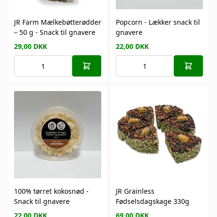
JR Farm Mælkebøtterødder
Popcorn - Lækker snack til
– 50 g - Snack til gnavere
gnavere
29,00
DKK
22,00
DKK
100% tørret kokosnød -
JR Grainless
Snack til gnavere
Fødselsdagskage 330g
22,00
DKK
69,00
DKK