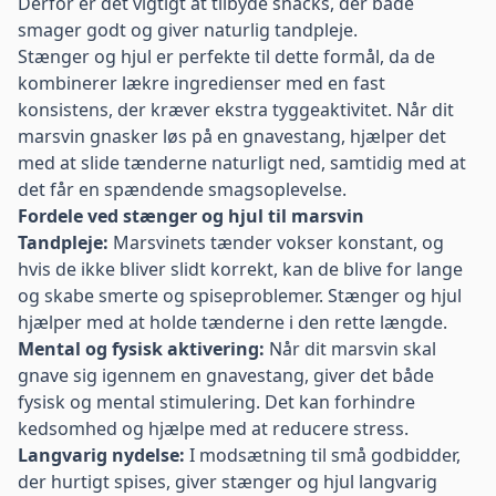
Derfor er det vigtigt at tilbyde snacks, der både
smager godt og giver naturlig tandpleje.
Stænger og hjul er perfekte til dette formål, da de
kombinerer lækre ingredienser med en fast
konsistens, der kræver ekstra tyggeaktivitet. Når dit
marsvin gnasker løs på en gnavestang, hjælper det
med at slide tænderne naturligt ned, samtidig med at
det får en spændende smagsoplevelse.
Fordele ved stænger og hjul til marsvin
Tandpleje:
Marsvinets tænder vokser konstant, og
hvis de ikke bliver slidt korrekt, kan de blive for lange
og skabe smerte og spiseproblemer. Stænger og hjul
hjælper med at holde tænderne i den rette længde.
Mental og fysisk aktivering:
Når dit marsvin skal
gnave sig igennem en gnavestang, giver det både
fysisk og mental stimulering. Det kan forhindre
kedsomhed og hjælpe med at reducere stress.
Langvarig nydelse:
I modsætning til små godbidder,
der hurtigt spises, giver stænger og hjul langvarig