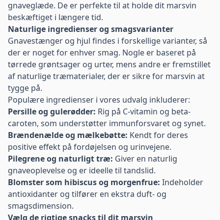
gnaveglæde. De er perfekte til at holde dit marsvin
beskæftiget i længere tid.
Naturlige ingredienser og smagsvarianter
Gnavestænger og hjul findes i forskellige varianter, så
der er noget for enhver smag. Nogle er baseret på
tørrede grøntsager og urter, mens andre er fremstillet
af naturlige træmaterialer, der er sikre for marsvin at
tygge på.
Populære ingredienser i vores udvalg inkluderer:
Persille og gulerødder:
Rig på C-vitamin og beta-
caroten, som understøtter immunforsvaret og synet.
Brændenælde og mælkebøtte:
Kendt for deres
positive effekt på fordøjelsen og urinvejene.
Pilegrene og naturligt træ:
Giver en naturlig
gnaveoplevelse og er ideelle til tandslid.
Blomster som hibiscus og morgenfrue:
Indeholder
antioxidanter og tilfører en ekstra duft- og
smagsdimension.
Vælg de rigtige snacks til dit marsvin