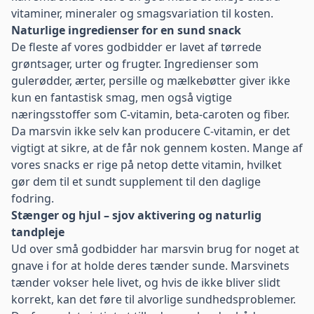
vitaminer, mineraler og smagsvariation til kosten.
Naturlige ingredienser for en sund snack
De fleste af vores godbidder er lavet af tørrede
grøntsager, urter og frugter. Ingredienser som
gulerødder, ærter, persille og mælkebøtter giver ikke
kun en fantastisk smag, men også vigtige
næringsstoffer som C-vitamin, beta-caroten og fiber.
Da marsvin ikke selv kan producere C-vitamin, er det
vigtigt at sikre, at de får nok gennem kosten. Mange af
vores snacks er rige på netop dette vitamin, hvilket
gør dem til et sundt supplement til den daglige
fodring.
Stænger og hjul – sjov aktivering og naturlig
tandpleje
Ud over små godbidder har marsvin brug for noget at
gnave i for at holde deres tænder sunde. Marsvinets
tænder vokser hele livet, og hvis de ikke bliver slidt
korrekt, kan det føre til alvorlige sundhedsproblemer.