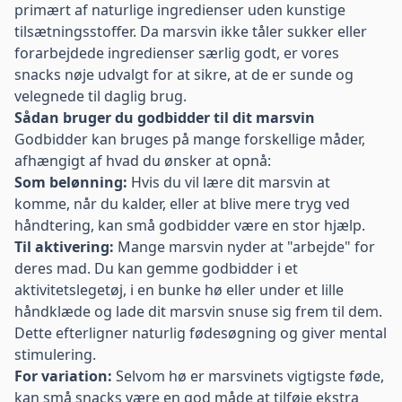
primært af naturlige ingredienser uden kunstige
tilsætningsstoffer. Da marsvin ikke tåler sukker eller
forarbejdede ingredienser særlig godt, er vores
snacks nøje udvalgt for at sikre, at de er sunde og
velegnede til daglig brug.
Sådan bruger du godbidder til dit marsvin
Godbidder kan bruges på mange forskellige måder,
afhængigt af hvad du ønsker at opnå:
Som belønning:
Hvis du vil lære dit marsvin at
komme, når du kalder, eller at blive mere tryg ved
håndtering, kan små godbidder være en stor hjælp.
Til aktivering:
Mange marsvin nyder at "arbejde" for
deres mad. Du kan gemme godbidder i et
aktivitetslegetøj, i en bunke hø eller under et lille
håndklæde og lade dit marsvin snuse sig frem til dem.
Dette efterligner naturlig fødesøgning og giver mental
stimulering.
For variation:
Selvom hø er marsvinets vigtigste føde,
kan små snacks være en god måde at tilføje ekstra