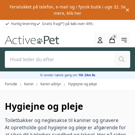
Ferielukket på telefon, e-mail og i fysisk butik i uge 32.
Se
mere, klik her
Hurtig levering
Gratis fragt*) på køb over 499,-
0
Søg
Vi sender næste gang om
10t 24m 8s
Forside
Kanin
Kanin udstyr
Hygiejne og pleje
Hygiejne og pleje
Toiletbakker og neglesakse til kaniner og gnavere
At opretholde god hygiejne og pleje er afgørende for
at sikre dit kæledyrs sundhed og trivsel. Her på siden