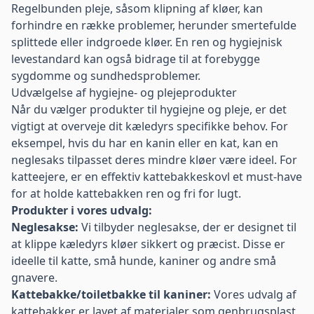
Regelbunden pleje, såsom klipning af kløer, kan
forhindre en række problemer, herunder smertefulde
splittede eller indgroede kløer. En ren og hygiejnisk
levestandard kan også bidrage til at forebygge
sygdomme og sundhedsproblemer.
Udvælgelse af hygiejne- og plejeprodukter
Når du vælger produkter til hygiejne og pleje, er det
vigtigt at overveje dit kæledyrs specifikke behov. For
eksempel, hvis du har en kanin eller en kat, kan en
neglesaks tilpasset deres mindre kløer være ideel. For
katteejere, er en effektiv kattebakkeskovl et must-have
for at holde kattebakken ren og fri for lugt.
Produkter i vores udvalg:
Neglesakse:
Vi tilbyder neglesakse, der er designet til
at klippe kæledyrs kløer sikkert og præcist. Disse er
ideelle til katte, små hunde, kaniner og andre små
gnavere.
Kattebakke/toiletbakke til kaniner:
Vores udvalg af
kattebakker er lavet af materialer som genbrugsplast,