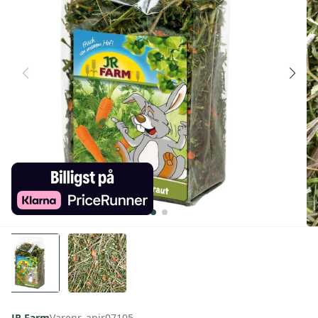
JR Farm
Varenr. apjr07105