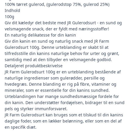
100% tørret gulerod, (gulerodstop 75%, gulerod 25%)
Indhold
100g
Giv dit kæledyr det bedste med JR Gulerodsurt - en sund og
velsmagende snack, der er fyldt med næringsstoffer!
En naturlig delikatesse for din kanin
Giv din kanin en sund og naturlig snack med JR Farm
Gulerodsurt 100g. Denne urteblanding er skabt til at
tilfredsstille din kanins naturlige behov for urter og grønt,
samtidig med at den tilbyder en velsmagende godbid.
Detaljeret produktbeskrivelse
JR Farm Gulerodsurt 100g er en urteblanding bestående af
naturlige ingredienser som gulerødder, persille og
hvedegræs. Denne blanding er rig på fibre, vitaminer og
mineraler, som er essentielle for din kanins sundhed.
Urteblandingen har mange sundhedsmæssige fordele for
din kanin. Den understøtter fordøjelsen, bidrager til en sund
pels og styrker immunforsvaret.
JR Farm Gulerodsurt kan bruges som et tilskud til din kanins
daglige foder, som en lækker belønning, eller som en del af
en specifik diæt.