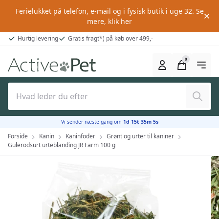
Ferielukket på telefon, e-mail og i fysisk butik i uge 32.
Se
mere, klik her
Hurtig levering
Gratis fragt*) på køb over 499,-
0
Søg
Vi sender næste gang om
1d 15t 35m 4s
Forside
Kanin
Kaninfoder
Grønt og urter til kaniner
Gulerodsurt urteblanding JR Farm 100 g