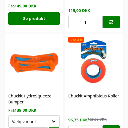
Fra
149,00
DKK
119,00
DKK
Se produkt
SPAR 25%
Chuckit HydroSqueeze
Chuckit Amphibious Roller
Bumper
Fra
139,00
DKK
129,00
DKK
96,75
DKK
Vælg variant