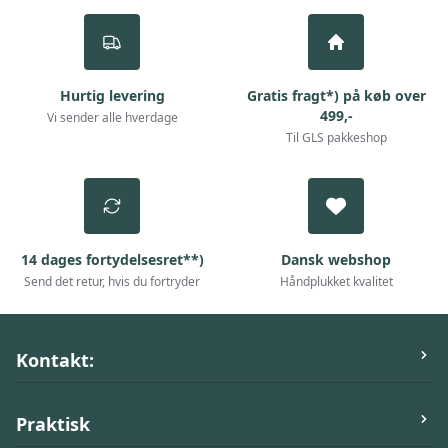
Hurtig levering
Gratis fragt*) på køb over
499,-
Vi sender alle hverdage
Til GLS pakkeshop
14 dages fortydelsesret**)
Dansk webshop
Send det retur, hvis du fortryder
Håndplukket kvalitet
Kontakt:
ActivePet.dk
Praktisk
Stilbjergvej 53,