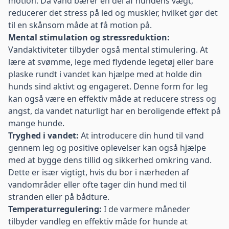
motion. Da vand bærer en del af hundens vægt,
reducerer det stress på led og muskler, hvilket gør det
til en skånsom måde at få motion på.
Mental stimulation og stressreduktion:
Vandaktiviteter tilbyder også mental stimulering. At
lære at svømme, lege med flydende legetøj eller bare
plaske rundt i vandet kan hjælpe med at holde din
hunds sind aktivt og engageret. Denne form for leg
kan også være en effektiv måde at reducere stress og
angst, da vandet naturligt har en beroligende effekt på
mange hunde.
Tryghed i vandet:
At introducere din hund til vand
gennem leg og positive oplevelser kan også hjælpe
med at bygge dens tillid og sikkerhed omkring vand.
Dette er især vigtigt, hvis du bor i nærheden af
vandområder eller ofte tager din hund med til
stranden eller på bådture.
Temperaturregulering:
I de varmere måneder
tilbyder vandleg en effektiv måde for hunde at