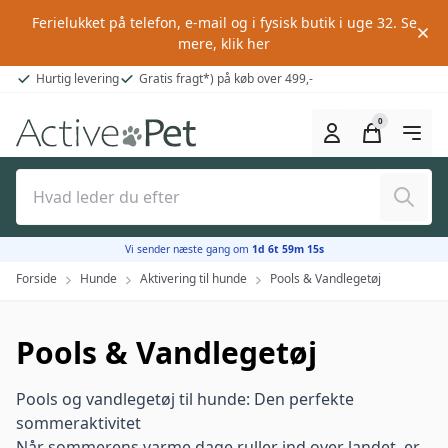
Ferielukket på telefon, e-mail og i fysisk butik i uge 32.
Se
mere, klik her
Hurtig levering
Gratis fragt*) på køb over 499,-
0
Søg
Vi sender næste gang om
1d 6t 59m 14s
Forside
Hunde
Aktivering til hunde
Pools & Vandlegetøj
Pools & Vandlegetøj
Pools og vandlegetøj til hunde: Den perfekte
sommeraktivitet
Når sommerens varme dage ruller ind over landet, er