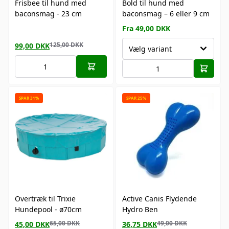
Frisbee til hund med
Bold til hund med
baconsmag - 23 cm
baconsmag – 6 eller 9 cm
Fra 49,00 DKK
125,00
DKK
99,00
DKK
Vælg variant
SPAR 31%
SPAR 25%
Overtræk til Trixie
Active Canis Flydende
Hundepool - ø70cm
Hydro Ben
65,00
DKK
49,00
DKK
45,00
DKK
36,75
DKK