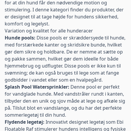
for at din hund får den nødvendige motion og
stimulering. I denne kategori finder du produkter, der
er designet til at tage højde for hundens sikkerhed,
komfort og legelyst.
Variation og kvalitet for alle hunderacer
Hunde pools:
Disse pools er skræddersyede til hunde,
med forstærkede kanter og skridsikre bunde, hvilket
gør dem sikre og holdbare. De er nemme at sætte op
og pakke sammen, hvilket gør dem ideelle for både
hjemmebrug og udflugter. Disse pools er ikke kun til
svømning; de kan også bruges til lege som at fange
godbidder i vandet eller som en hvalpegård.
Splash Pool Watersprinkler:
Denne pool er perfekt
for vandglade hunde. Med vandstråler rundt i kanten,
tilbyder den en unik og sjov måde at lege og afkøle sig
på. Tilslut blot en vandslange, og du har det perfekte
sommerlegetøj til din hund.
Flydende legetøj:
Innovativt designet legetøj som Ebi
Floatable Raf stimulerer hundens intelligens og fysiske