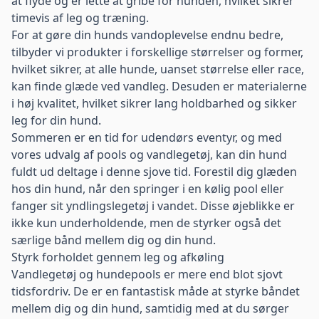
at flyde og er lette at gribe for hunden, hvilket sikrer
timevis af leg og træning.
For at gøre din hunds vandoplevelse endnu bedre,
tilbyder vi produkter i forskellige størrelser og former,
hvilket sikrer, at alle hunde, uanset størrelse eller race,
kan finde glæde ved vandleg. Desuden er materialerne
i høj kvalitet, hvilket sikrer lang holdbarhed og sikker
leg for din hund.
Sommeren er en tid for udendørs eventyr, og med
vores udvalg af pools og vandlegetøj, kan din hund
fuldt ud deltage i denne sjove tid. Forestil dig glæden
hos din hund, når den springer i en kølig pool eller
fanger sit yndlingslegetøj i vandet. Disse øjeblikke er
ikke kun underholdende, men de styrker også det
særlige bånd mellem dig og din hund.
Styrk forholdet gennem leg og afkøling
Vandlegetøj og hundepools er mere end blot sjovt
tidsfordriv. De er en fantastisk måde at styrke båndet
mellem dig og din hund, samtidig med at du sørger