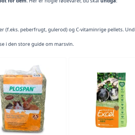
godt for dem
. Her er nogle fødevarer, du skal
undgå
:
er (f.eks. peberfrugt, gulerod) og C-vitaminrige pellets. Und
se i
den store guide om marsvin
.