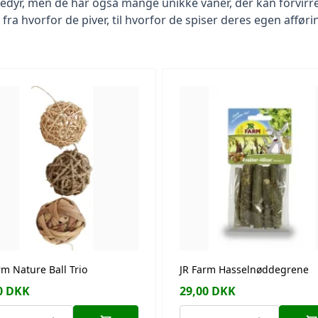
ledyr, men de har også mange unikke vaner, der kan forvirre
a hvorfor de piver, til hvorfor de spiser deres egen afførin
rm Nature Ball Trio
JR Farm Hasselnøddegrene
0
DKK
29,00
DKK