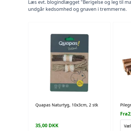
Læs evt. blogindlægget
"Berigelse og leg til m
undgår kedsomhed og gnaven i tremmerne.
Quapas Naturtyg, 10x3cm, 2 stk
Pileg
Fra
2
35,00
DKK
Væl