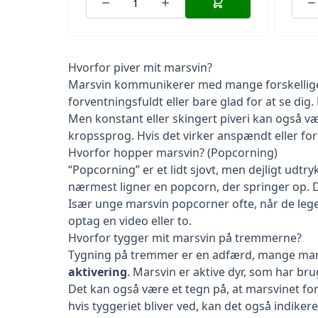
Hvorfor piver mit marsvin?
Marsvin kommunikerer med mange forskellige lyd
forventningsfuldt eller bare glad for at se dig
Men konstant eller skingert piveri kan også væ
kropssprog. Hvis det virker anspændt eller for
Hvorfor hopper marsvin? (Popcorning)
“Popcorning” er et lidt sjovt, men dejligt udt
nærmest ligner en popcorn, der springer op. Det
Især unge marsvin popcorner ofte, når de leger
optag en video eller to.
Hvorfor tygger mit marsvin på tremmerne?
Tygning på tremmer er en adfærd, mange marsv
aktivering
. Marsvin er aktive dyr, som har bru
Det kan også være et tegn på, at marsvinet fo
hvis tyggeriet bliver ved, kan det også indikere