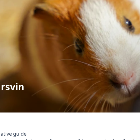
rsvin
mative guide