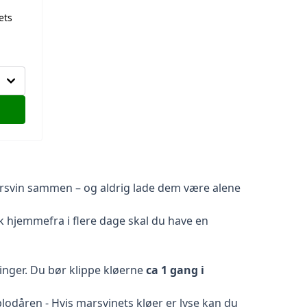
ets
marsvin sammen – og aldrig lade dem være alene
æk hjemmefra i flere dage skal du have en
linger. Du bør klippe kløerne
ca 1 gang i
lodåren - Hvis marsvinets kløer er lyse kan du