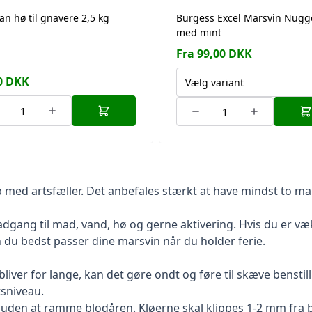
an hø til gnavere 2,5 kg
Burgess Excel Marsvin Nugg
med mint
Fra 99,00 DKK
0
DKK
Vælg variant
kab med artsfæller. Det anbefales stærkt at have mindst to 
 adgang til mad, vand, hø og gerne aktivering. Hvis du er v
u bedst passer dine marsvin når du holder ferie.
bliver for lange, kan det gøre ondt og føre til skæve benstil
tsniveau.
t uden at ramme blodåren. Kløerne skal klippes 1-2 mm fra b