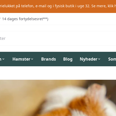
rielukket på telefon, e-mail og i fysisk butik i uge 32.
Se mere, klik 
14 dages fortydelsesret**)
n
Hamster
Brands
Blog
Nyheder
So