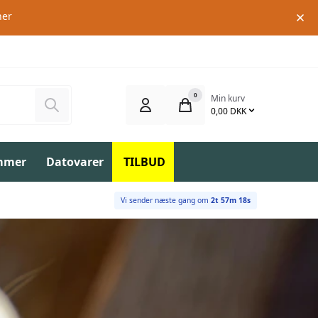
her
0
Min kurv
Søg
0,00 DKK
mmer
Datovarer
TILBUD
Vi sender næste gang om
2t 57m 17s