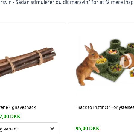
arsvin - Sådan stimulerer du dit marsvin"
for at få mere inspi
rene - gnavesnack
"Back to Instinct" Forlystelse
2,00
DKK
95,00
DKK
g variant