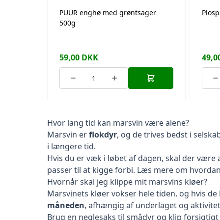
PUUR enghø med grøntsager
Plosp
500g
59,00
DKK
49,0
Hvor lang tid kan marsvin være alene?
Marsvin er
flokdyr
, og de trives bedst i sels
i længere tid.
Hvis du er væk i løbet af dagen, skal der være
passer til at kigge forbi.
Læs mere om hvordan d
Hvornår skal jeg klippe mit marsvins kløer?
Marsvinets kløer vokser hele tiden, og hvis de 
måneden
, afhængig af underlaget og aktivite
Brug en
neglesaks til smådyr
og klip forsigtig