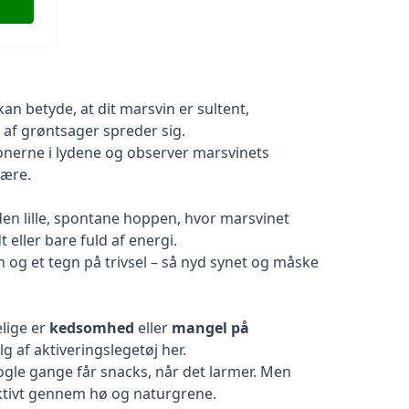
an betyde, at dit marsvin er sultent,
n af grøntsager spreder sig.
tionerne i lydene og observer marsvinets
være.
den lille, spontane hoppen, hvor marsvinet
eller bare fuld af energi.
n og et tegn på trivsel – så nyd synet og måske
lige er
kedsomhed
eller
mangel på
lg af
aktiveringslegetøj her
.
ogle gange får snacks, når det larmer. Men
ffektivt gennem hø og naturgrene.