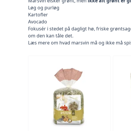
Marsvin elsker grønt, men
ikke alt grønt er 
Løg og purløg
Kartofler
Avocado
Fokusér i stedet på dagligt hø, friske grøntsag
om den kan tåle det.
Læs mere om hvad marsvin må og ikke må spi