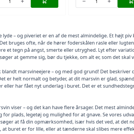
e – og piveriet er en af de mest almindelige. Et højt piv k
. Det bruges ofte, når de hører foderskålen rasle eller lugte
re et tegn på angst, smerte eller utryghed. Lyt efter varia
søger at gemme sig, bør du tjekke, om alt er, som det skal 
ryk blandt marsvineejere – og med god grund! Det beskriver 
 er helt normalt og betyder, at dit marsvin er glad, spændt 
 eller har fået nyt underlag i buret. Det er et sundhedsteg
in viser – og det kan have flere årsager. Det mest alminde
g for plads, legetøj og mulighed for at gnave. Se vores udva
rsøger at få din opmærksomhed, især hvis det ved, at det n
, at buret er for lille, eller at tænderne skal slibes mere e