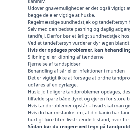
kaninliv.
Udover gnavemuligheder er det også vigtigt a
begge dele er vigtige at huske.
Regelmæssige sundhedstjek og tandeftersyn 
Selv med den bedste pasning og daglig adgang
tandfejl. Derfor bør et årligt sundhedstjek hos
Ved et tandeftersyn vurderer dyrlægen blandt 
Hvis der opdages problemer, kan behandlin
Slibning eller klipning af tænderne
Fjernelse af tandspidser
Behandling af sår eller infektioner i munden
Det er vigtigt ikke at forsøge at ordne tandpr
udføres af en dyrlæge.
Husk: Jo tidligere tandproblemer opdages, de
tilfælde spare både dyret og ejeren for store 
Hvis tandproblemer opstår – hvad skal man g
Hvis du har mistanke om, at din kanin har tan
hurtigt føre til en livstruende tilstand, hvor fo
Sådan bør du reagere ved tegn på tandprob