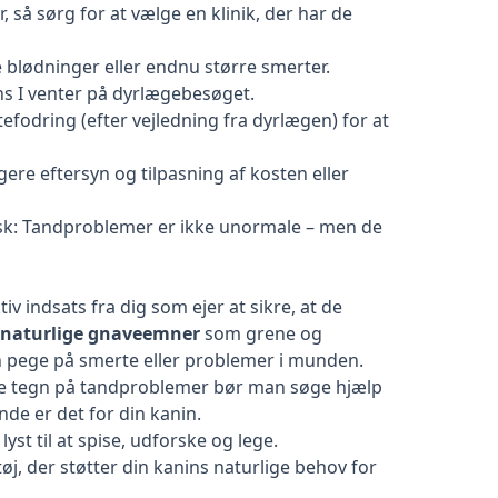
, så sørg for at vælge en klinik, der har de
e blødninger eller endnu større smerter.
ens I venter på dyrlægebesøget.
efodring (efter vejledning fra dyrlægen) for at
re eftersyn og tilpasning af kosten eller
husk: Tandproblemer er ikke unormale – men de
iv indsats fra dig som ejer at sikre, at de
naturlige gnaveemner
som grene og
n pege på smerte eller problemer i munden.
e tegn på tandproblemer bør man søge hjælp
de er det for din kanin.
yst til at spise, udforske og lege.
øj, der støtter din kanins naturlige behov for