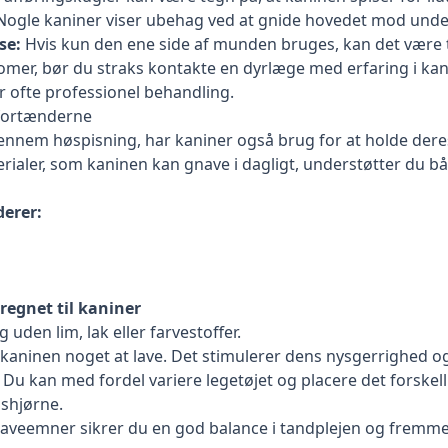
ogle kaniner viser ubehag ved at gnide hovedet mod underlag
se:
Hvis kun den ene side af munden bruges, kan det være t
omer, bør du straks kontakte en dyrlæge med erfaring i kani
 ofte professionel behandling.
 fortænderne
ennem høspisning, har kaniner også brug for at holde deres 
terialer, som kaninen kan gnave i dagligt, understøtter du 
derer:
regnet til kaniner
g uden lim, lak eller farvestoffer.
r kaninen noget at lave. Det stimulerer dens nysgerrighed o
Du kan med fordel variere legetøjet og placere det forskel
gshjørne.
eemner sikrer du en god balance i tandplejen og fremmer sa