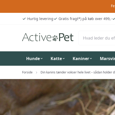
Fe
Hurtig levering
Gratis fragt*) på køb over 499,-
Hunde
Katte
Kaniner
Marsvi
Forside
Din kanins tænder vokser hele livet – sådan holder