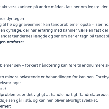
t aktivere kaninen på andre måder -
læs her om legetøj der 
hos dyrlægen
 til hø og gnaveemner, kan tandproblemer opstå – især hos
 en dyrlæge, der har erfaring med kaniner, være en fast del a
andet tændernes længde og ser om der er tegn på tandspids
gen omfatte:
oblemer selv – forkert håndtering kan føre til endnu mere s
sto mindre belastende er behandlingen for kaninen. Foreb
bekymringer.
øre?
dproblemer, er det vigtigt at handle hurtigt. Tandrelatere
rdøjelsen går i stå, og kaninen bliver alvorligt svækket.
lemer: