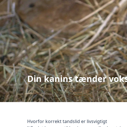
Din kanins tænder voks
null
Hvorfor korrekt tandslid er livsvigtigt