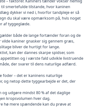
ete – faktorer. Kaniners tænder vokser nemlig
e til smertefulde tilstande, hvor kaninen
ndlæg dykker vi ned i, hvorfor tandpleje er så
 tegn du skal være opmærksom på, hvis noget
ser af tyggeglæde.
 gælder både de lange fortænder foran og de
r vilde kaniner gnasker sig gennem græs,
tage bliver de hurtigt for lange.
ektivt, kan der dannes skarpe spidser, som
appetitten og i værste fald udvikle livstruende
måde, der svarer til dens naturlige adfærd.
e foder – det er kaninens naturlige
, og netop dette tyggearbejde er det, der
n og udgøre mindst 80 % af det daglige
egen kropsvolumen hver dag.
 gøre hø mere spændende kan du prøve at