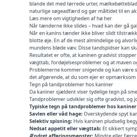
blande det med tørrede urter, mælkebøtteblade
naturlige søgeadfærd og gør måltidet til en akt
Læs mere om vigtigheden af hø her
Når tænderne ikke slides – hvad kan der gå gal
Når en kanins tænder ikke bliver slidt tilstr
blotte øje. En af de mest almindelige og alvor
mundens bløde væv. Disse tandspidser kan ska
Resultatet er ofte, at kaninen gradvist stopper 
vægttab, fordøjelsesproblemer og at maven og 
Problemerne kommer snigende og kan være svær
det afgørende, at du som ejer er opmærksom p
Tegn på tandproblemer hos kaniner
Da kaniner sjældent viser tydelige tegn på s
Tandproblemer udvikler sig ofte gradvist, og j
Typiske tegn på tandproblemer hos kaniner 
Savlen eller våd hage:
Overskydende spyt kan 
Selektiv spisning:
Hvis kaninen pludselig begy
Nedsat appetit eller vægttab:
Et sikkert symp
Ændret afføringsmønster:
Mindre eller færre