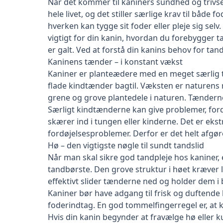
Når det kommer til kaniners sundhed og trivse
hele livet, og det stiller særlige krav til både
hverken kan tygge sit foder eller pleje sig selv
vigtigt for din kanin, hvordan du forebygger
er galt. Ved at forstå din kanins behov for tan
Kaninens tænder – i konstant vækst
Kaniner er planteædere med en meget særlig t
flade kindtænder bagtil. Væksten er naturens
grene og grove plantedele i naturen. Tænderne 
Særligt kindtænderne kan give problemer, fordi
skærer ind i tungen eller kinderne. Det er eks
fordøjelsesproblemer. Derfor er det helt afgør
Hø – den vigtigste nøgle til sundt tandslid
Når man skal sikre god tandpleje hos kaniner,
tandbørste. Den grove struktur i høet kræver 
effektivt slider tænderne ned og holder dem i 
Kaniner bør have adgang til frisk og duftende
foderindtag. En god tommelfingerregel er, at
Hvis din kanin begynder at fravælge hø eller 