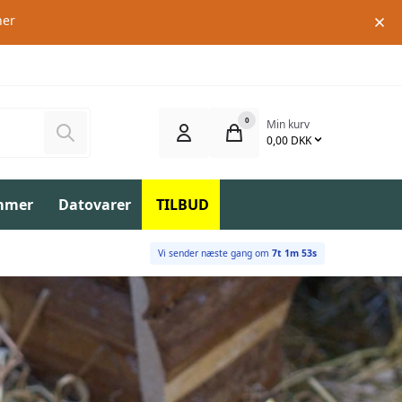
her
0
Min kurv
Søg
0,00 DKK
mmer
Datovarer
TILBUD
Vi sender næste gang om
7t 1m 51s