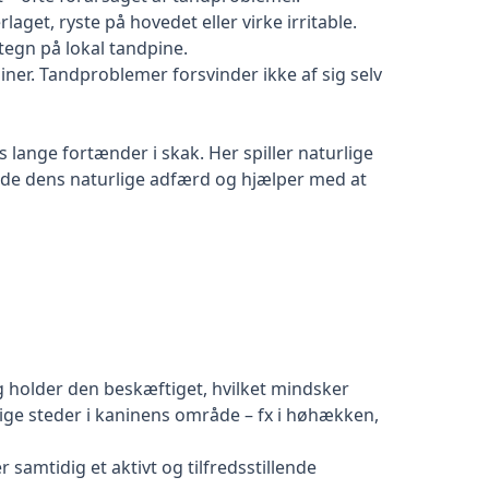
et, ryste på hovedet eller virke irritable.
egn på lokal tandpine.
ner. Tandproblemer forsvinder ikke af sig selv
lange fortænder i skak. Her spiller naturlige
både dens naturlige adfærd og hjælper med at
g holder den beskæftiget, hvilket mindsker
lige steder i kaninens område – fx i høhækken,
mtidig et aktivt og tilfredsstillende