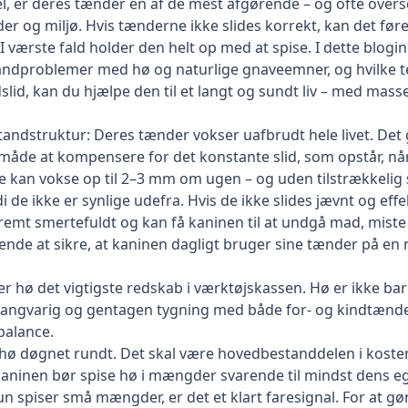
l, er deres tænder en af de mest afgørende – og ofte overs
 foder og miljø. Hvis tænderne ikke slides korrekt, kan det før
. I værste fald holder den helt op med at spise. I dette blogi
 tandproblemer med hø og naturlige gnaveemner, og hvilke
dslid, kan du hjælpe den til et langt og sundt liv – med mas
andstruktur: Deres tænder vokser uafbrudt hele livet. Det
 måde at kompensere for det konstante slid, som opstår, nå
kan vokse op til 2–3 mm om ugen – og uden tilstrækkelig sli
 de ikke er synlige udefra. Hvis de ikke slides jævnt og eff
tremt smertefuldt og kan få kaninen til at undgå mad, miste 
ende at sikre, at kaninen dagligt bruger sine tænder på en 
 er
hø
det vigtigste redskab i værktøjskassen. Hø er ikke bar
langvarig og gentagen tygning med både for- og kindtænder
balance.
 hø døgnet rundt. Det skal være hovedbestanddelen i koste
 kaninen bør spise hø i mængder svarende til mindst dens 
kun spiser små mængder, er det et klart faresignal. For at