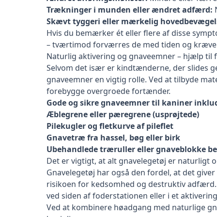
Trækninger i munden eller ændret adfærd:
N
Skævt tyggeri eller mærkelig hovedbevægel
Hvis du bemærker ét eller flere af disse sympt
– tværtimod forværres de med tiden og kræver
Naturlig aktivering og gnaveemner – hjælp til
Selvom det især er kindtænderne, der slides g
gnaveemner en vigtig rolle. Ved at tilbyde ma
forebygge overgroede fortænder.
Gode og sikre gnaveemner til kaniner inklu
Æblegrene
eller pæregrene (usprøjtede)
Pilekugler og fletkurve af pileflet
Gnavetræ fra hassel, bøg eller birk
Ubehandlede træruller eller
gnaveblokke
be
Det er vigtigt, at alt gnavelegetøj er naturligt o
Gnavelegetøj har også den fordel, at det give
risikoen for kedsomhed og destruktiv adfærd. 
ved siden af foderstationen eller i et aktiverin
Ved at kombinere høadgang med naturlige gnav