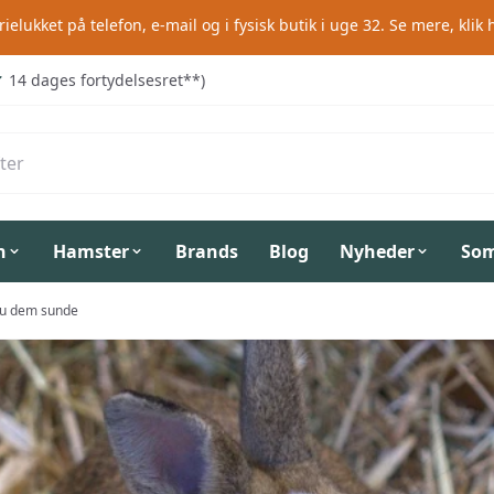
rielukket på telefon, e-mail og i fysisk butik i uge 32.
Se mere, klik 
14 dages fortydelsesret**)
n
Hamster
Brands
Blog
Nyheder
So
 du dem sunde