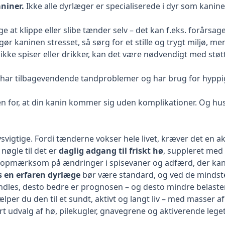
niner.
Ikke alle dyrlæger er specialiserede i dyr som kaniner
 at klippe eller slibe tænder selv – det kan f.eks. forårsag
ør kaninen stresset, så sørg for et stille og trygt miljø, m
ikke spiser eller drikker, kan det være nødvendigt med støtt
har tilbagevendende tandproblemer og har brug for hyppige
cen for, at din kanin kommer sig uden komplikationer. Og 
svigtige. Fordi tænderne vokser hele livet, kræver det en akt
nøgle til det er
daglig adgang til friskt hø
, suppleret med
re opmærksom på ændringer i spisevaner og adfærd, der ka
s en erfaren dyrlæge
bør være standard, og ved de mindst
andles, desto bedre er prognosen – og desto mindre belasten
lper du den til et sundt, aktivt og langt liv – med masser af l
rt udvalg af hø, pilekugler, gnavegrene og aktiverende leget