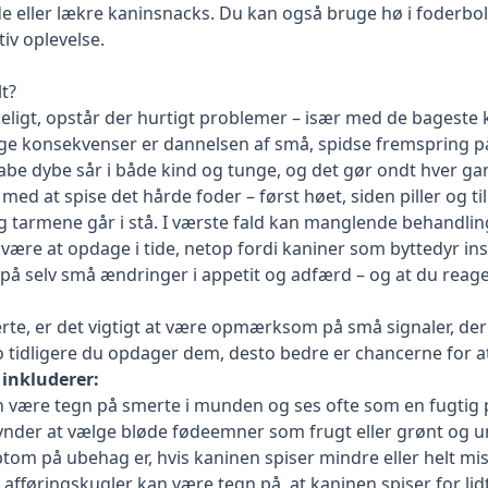
 eller lækre kaninsnacks. Du kan også bruge hø i foderbol
iv oplevelse.
t?
ækkeligt, opstår der hurtigt problemer – især med de bages
lige konsekvenser er dannelsen af små, spidse fremspring p
be dybe sår i både kind og tunge, og det gør ondt hver ga
med at spise det hårde foder – først høet, siden piller og til 
tarmene går i stå. I værste fald kan manglende behandling 
e at opdage i tide, netop fordi kaniner som byttedyr insti
å selv små ændringer i appetit og adfærd – og at du reag
merte, er det vigtigt at være opmærksom på små signaler, d
o tidligere du opdager dem, desto bedre er chancerne for at
inkluderer:
være tegn på smerte i munden og ses ofte som en fugtig pl
nder at vælge bløde fødeemner som frugt eller grønt og un
tom på ubehag er, hvis kaninen spiser mindre eller helt mis
 afføringskugler kan være tegn på, at kaninen spiser for lid