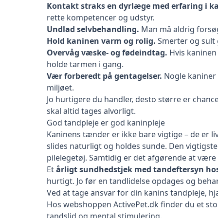
Kontakt straks en dyrlæge med erfaring i ka
rette kompetencer og udstyr.
Undlad selvbehandling.
Man må aldrig forsøge
Hold kaninen varm og rolig.
Smerter og sult g
Overvåg væske- og fødeindtag.
Hvis kaninen 
holde tarmen i gang.
Vær forberedt på gentagelser.
Nogle kaniner 
miljøet.
Jo hurtigere du handler, desto større er chan
skal altid tages alvorligt.
God tandpleje er god kaninpleje
Kaninens tænder er ikke bare vigtige – de er liv
slides naturligt og holdes sunde. Den vigtigste 
pilelegetøj. Samtidig er det afgørende at væ
Et
årligt sundhedstjek med tandeftersyn ho
hurtigt. Jo før en tandlidelse opdages og beh
Ved at tage ansvar for din kanins tandpleje, hjæ
Hos webshoppen
ActivePet.dk
finder du et sto
tandslid og mental stimulering.