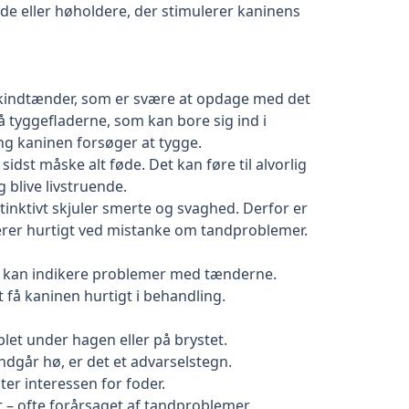
de eller høholdere, der stimulerer kaninens
te kindtænder, som er svære at opdage med det
å tyggefladerne, som kan bore sig ind i
ng kaninen forsøger at tygge.
sidst måske alt føde. Det kan føre til alvorlig
blive livstruende.
nktivt skjuler smerte og svaghed. Derfor er
erer hurtigt ved mistanke om tandproblemer.
er kan indikere problemer med tænderne.
 få kaninen hurtigt i behandling.
et under hagen eller på brystet.
dgår hø, er det et advarselstegn.
ter interessen for foder.
t – ofte forårsaget af tandproblemer.