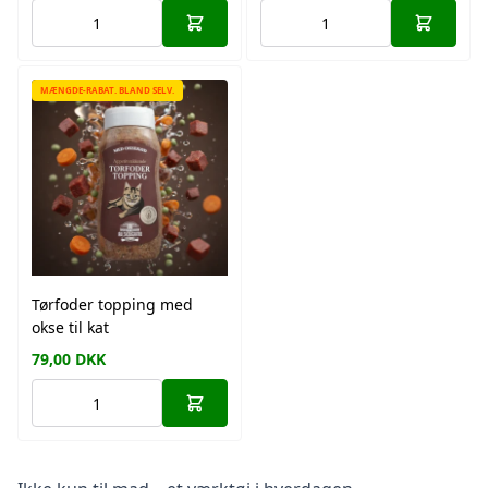
MÆNGDE-RABAT. BLAND SELV.
Tørfoder topping med
okse til kat
79,00
DKK