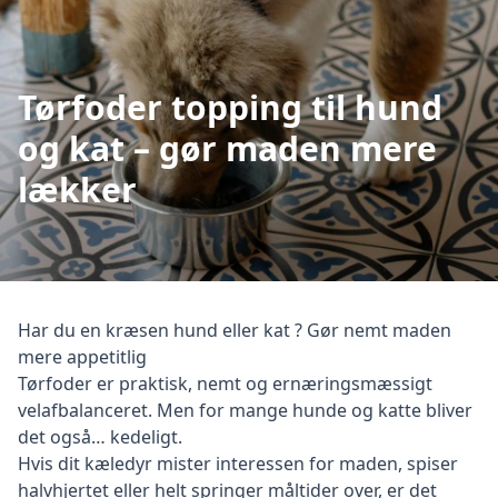
Tørfoder topping til hund
og kat – gør maden mere
lækker
null
Har du en kræsen hund eller kat ? Gør nemt maden
mere appetitlig
Tørfoder er praktisk, nemt og ernæringsmæssigt
velafbalanceret. Men for mange hunde og katte bliver
det også… kedeligt.
Hvis dit kæledyr mister interessen for maden, spiser
halvhjertet eller helt springer måltider over, er det