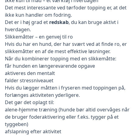
Ikke kun til mad – et værktøj i hverdagen
Det mest interessante ved tørfoder topping er, at det
ikke kun handler om fodring.
Det er i høj grad et
redskab
, du kan bruge aktivt i
hverdagen.
Slikkemåtter
– en genvej til ro
Hvis du har en hund, der har svært ved at finde ro, er
slikkemåtter en af de mest effektive løsninger.
Når du kombinerer topping med en slikkemåtte:
får hunden en længerevarende opgave
aktiveres den mentalt
falder stressniveauet
Hvis du lægger måtten i fryseren med toppingen på,
forlænges aktiviteten yderligere.
Det gør det oplagt til:
alene-hjemme træning (hunde bør altid overvåges når
de bruger foderaktivering eller f.eks. tygger på et
tyggeben)
afslapning efter aktivitet