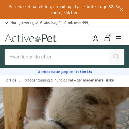
Ferielukket på telefon, e-mail og i fysisk butik i uge 32.
Se
mere, klik her
Hurtig levering
Gratis fragt*) på køb over 499,-
0
Søg
Vi sender næste gang om
16t 52m 32s
Forside
Tørfoder topping til hund og kat – gør maden mere lækker