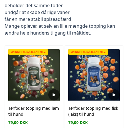
beholder det samme foder
undgår at skabe dårlige vaner
får en mere stabil spiseadfærd
Mange oplever, at selv en lille mængde topping kan
ændre hele hundens tilgang til måltidet.
MÆNGDE-RABAT. BLAND SELV.
MÆNGDE-RABAT. BLAND SELV.
Tørfoder topping med lam
Tørfoder topping med fisk
til hund
(laks) til hund
79,00
DKK
79,00
DKK