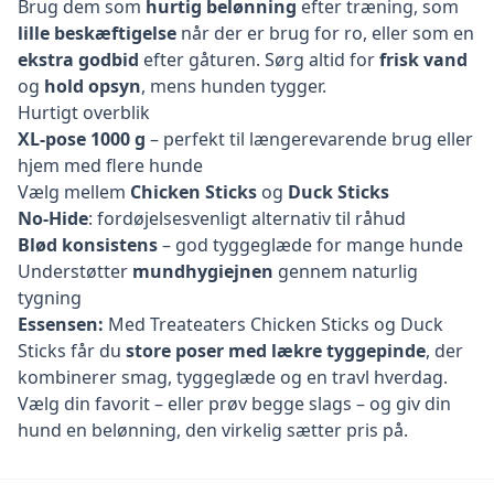
Brug dem som
hurtig belønning
efter træning, som
lille beskæftigelse
når der er brug for ro, eller som en
ekstra godbid
efter gåturen. Sørg altid for
frisk vand
og
hold opsyn
, mens hunden tygger.
Hurtigt overblik
XL-pose 1000 g
– perfekt til længerevarende brug eller
hjem med flere hunde
Vælg mellem
Chicken Sticks
og
Duck Sticks
No-Hide
: fordøjelsesvenligt alternativ til råhud
Blød konsistens
– god tyggeglæde for mange hunde
Understøtter
mundhygiejnen
gennem naturlig
tygning
Essensen:
Med Treateaters Chicken Sticks og Duck
Sticks får du
store poser med lækre tyggepinde
, der
kombinerer smag, tyggeglæde og en travl hverdag.
Vælg din favorit – eller prøv begge slags – og giv din
hund en belønning, den virkelig sætter pris på.