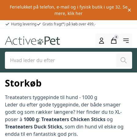
Ferielukket på telefon, e-mail og i fysisk butik i uge 32.
Se
mere, klik her
Hurtig levering
Gratis fragt*) på køb over 499,-
0
Søg
Storkøb
Treateaters tyggepinde til hund - 1000 g
Leder du efter gode tyggepinde, der både smager
godt og som rækker længere? Her finder du to XL-
poser à
1000 g
:
Treateaters Chicken Sticks
og
Treateaters Duck Sticks,
som din hund vil elske og
endda til en fantastisk god pris.