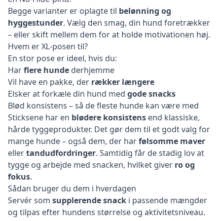
Begge varianter er oplagte til
belønning og
hyggestunder
. Vælg den smag, din hund foretrækker
– eller skift mellem dem for at holde motivationen høj.
Hvem er XL-posen til?
En stor pose er ideel, hvis du:
Har
flere hunde
derhjemme
Vil have en pakke, der
rækker længere
Elsker at forkæle din hund med
gode snacks
Blød konsistens – så de fleste hunde kan være med
Sticksene har en
blødere konsistens
end klassiske,
hårde tyggeprodukter. Det gør dem til et godt valg for
mange hunde – også dem, der har
følsomme maver
eller
tandudfordringer
. Samtidig får de stadig lov at
tygge og arbejde med snacken, hvilket giver
ro og
fokus
.
Sådan bruger du dem i hverdagen
Servér som
supplerende snack
i passende mængder
og tilpas efter hundens størrelse og aktivitetsniveau.