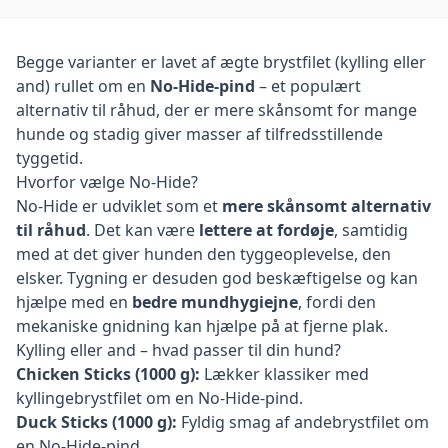
Begge varianter er lavet af ægte brystfilet (kylling eller
and) rullet om en
No-Hide-pind
– et populært
alternativ til råhud, der er mere skånsomt for mange
hunde og stadig giver masser af tilfredsstillende
tyggetid.
Hvorfor vælge No-Hide?
No-Hide er udviklet som et
mere skånsomt alternativ
til råhud
. Det kan være
lettere at fordøje
, samtidig
med at det giver hunden den tyggeoplevelse, den
elsker. Tygning er desuden god beskæftigelse og kan
hjælpe med en
bedre mundhygiejne
, fordi den
mekaniske gnidning kan hjælpe på at fjerne plak.
Kylling eller and – hvad passer til din hund?
Chicken Sticks (1000 g):
Lækker klassiker med
kyllingebrystfilet om en No-Hide-pind.
Duck Sticks (1000 g):
Fyldig smag af andebrystfilet om
en No-Hide-pind.