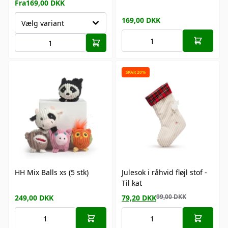
Fra
169,00
DKK
169,00
DKK
Vælg variant
SPAR 20%
HH Mix Balls xs (5 stk)
Julesok i råhvid fløjl stof -
Til kat
99,00
DKK
249,00
DKK
79,20
DKK