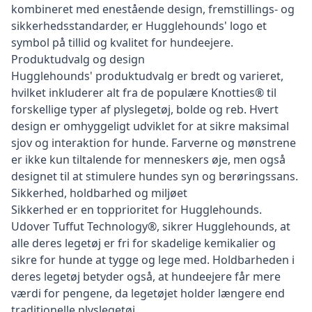
kombineret med enestående design, fremstillings- og
sikkerhedsstandarder, er Hugglehounds' logo et
symbol på tillid og kvalitet for hundeejere.
Produktudvalg og design
Hugglehounds' produktudvalg er bredt og varieret,
hvilket inkluderer alt fra de populære Knotties® til
forskellige typer af plyslegetøj, bolde og reb. Hvert
design er omhyggeligt udviklet for at sikre maksimal
sjov og interaktion for hunde. Farverne og mønstrene
er ikke kun tiltalende for menneskers øje, men også
designet til at stimulere hundes syn og berøringssans.
Sikkerhed, holdbarhed og miljøet
Sikkerhed er en topprioritet for Hugglehounds.
Udover Tuffut Technology®, sikrer Hugglehounds, at
alle deres legetøj er fri for skadelige kemikalier og
sikre for hunde at tygge og lege med. Holdbarheden i
deres legetøj betyder også, at hundeejere får mere
værdi for pengene, da legetøjet holder længere end
traditionelle plyslegetøj.