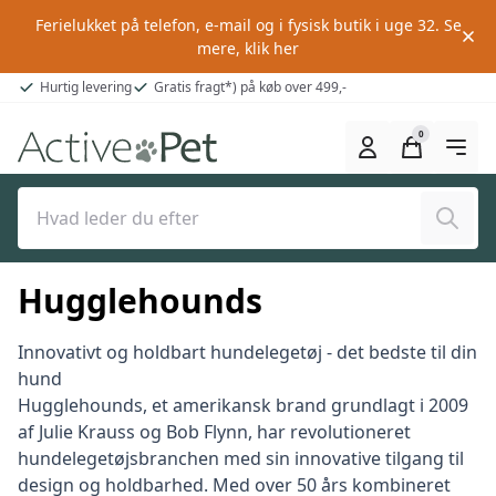
Ferielukket på telefon, e-mail og i fysisk butik i uge 32.
Se
mere, klik her
Hurtig levering
Gratis fragt*) på køb over 499,-
0
Søg
Hugglehounds
Innovativt og holdbart hundelegetøj - det bedste til din
hund
Hugglehounds, et amerikansk brand grundlagt i 2009
af Julie Krauss og Bob Flynn, har revolutioneret
hundelegetøjsbranchen med sin innovative tilgang til
design og holdbarhed. Med over 50 års kombineret