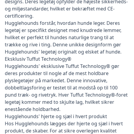
designs. Deres legetøj opfylder de højeste sikkerheds-
og miljøstandarder, hvilket er bekræftet med CE-
certificering.
Hugglehounds forstår, hvordan hunde leger. Deres
legetøj er specifikt designet med knudrede lemmer,
hvilket er perfekt til hundes naturlige trang til at
trække og rive i ting. Denne unikke designform gør
Hugglehounds' legetøj originalt og elsket af hunde.
Eksklusiv Tuffut Technology®
Hugglehounds' eksklusive Tuffut Technology® gør
deres produkter til nogle af de mest holdbare
plyslegetøjer på markedet. Denne innovative,
dobbeltlagsforing er testet til at modstå op til 100
pund træk- og rivetryk. Hver Tuffut Technology®-foret
legetøj kommer med to skjulte lag, hvilket sikrer
enestående holdbarhed.
Hugglehounds' hjerte og sjæl i hvert produkt
Hos Hugglehounds lægges der hjerte og sjæl i hvert
produkt, de skaber. For at sikre overlegen kvalitet